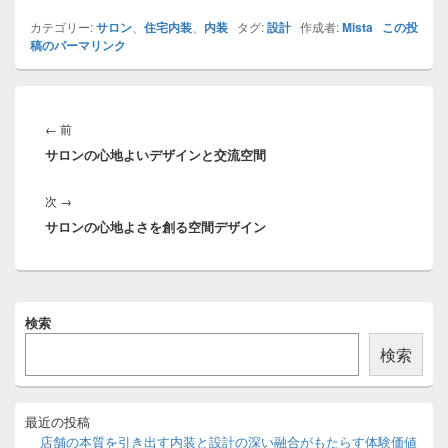
カテゴリー:
サロン
、
住宅内装
、
内装
タグ:
設計
作成者:
Mista
この投
稿のパーマリンク
投
稿
前
←
前
ナ
サロンの心地よいデザインと交流空間
の
ビ
投
ゲ
次
次
→
稿:
ー
サロンの心地よさを創る空間デザイン
の
シ
投
ョ
稿:
ン
メ
検索
イ
ン
検索
サ
イ
ド
バ
最近の投稿
ー
店舗の本質を引き出す内装と設計の深い融合がもたらす体験価値