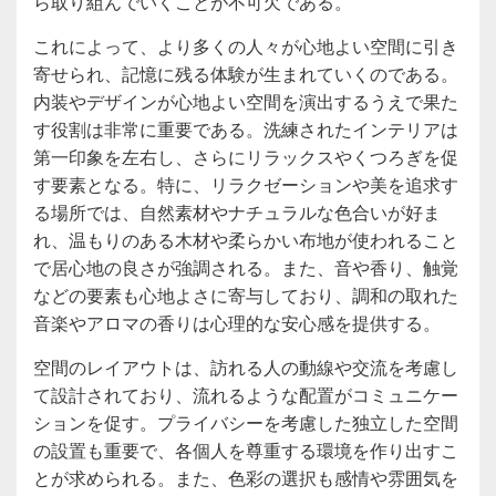
ら取り組んでいくことが不可欠である。
これによって、より多くの人々が心地よい空間に引き
寄せられ、記憶に残る体験が生まれていくのである。
内装やデザインが心地よい空間を演出するうえで果た
す役割は非常に重要である。洗練されたインテリアは
第一印象を左右し、さらにリラックスやくつろぎを促
す要素となる。特に、リラクゼーションや美を追求す
る場所では、自然素材やナチュラルな色合いが好ま
れ、温もりのある木材や柔らかい布地が使われること
で居心地の良さが強調される。また、音や香り、触覚
などの要素も心地よさに寄与しており、調和の取れた
音楽やアロマの香りは心理的な安心感を提供する。
空間のレイアウトは、訪れる人の動線や交流を考慮し
て設計されており、流れるような配置がコミュニケー
ションを促す。プライバシーを考慮した独立した空間
の設置も重要で、各個人を尊重する環境を作り出すこ
とが求められる。また、色彩の選択も感情や雰囲気を