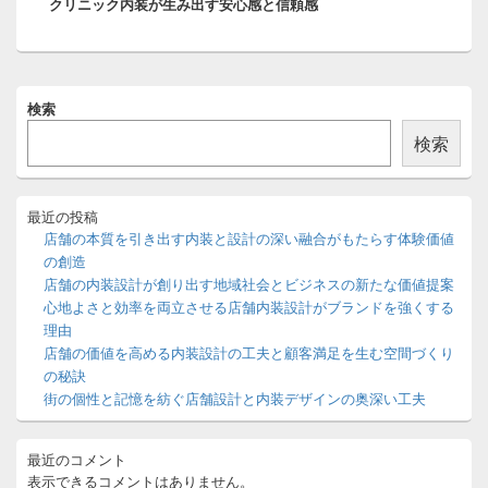
クリニック内装が生み出す安心感と信頼感
の
シ
投
ョ
稿:
ン
メ
検索
イ
ン
検索
サ
イ
ド
バ
最近の投稿
ー
店舗の本質を引き出す内装と設計の深い融合がもたらす体験価値
ウ
の創造
ィ
店舗の内装設計が創り出す地域社会とビジネスの新たな価値提案
ジ
心地よさと効率を両立させる店舗内装設計がブランドを強くする
ェ
ッ
理由
ト
店舗の価値を高める内装設計の工夫と顧客満足を生む空間づくり
エ
の秘訣
リ
街の個性と記憶を紡ぐ店舗設計と内装デザインの奥深い工夫
ア
最近のコメント
表示できるコメントはありません。