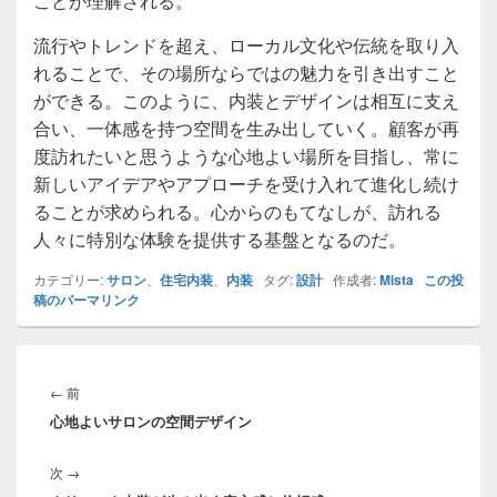
ことが理解される。
流行やトレンドを超え、ローカル文化や伝統を取り入
れることで、その場所ならではの魅力を引き出すこと
ができる。このように、内装とデザインは相互に支え
合い、一体感を持つ空間を生み出していく。顧客が再
度訪れたいと思うような心地よい場所を目指し、常に
新しいアイデアやアプローチを受け入れて進化し続け
ることが求められる。心からのもてなしが、訪れる
人々に特別な体験を提供する基盤となるのだ。
カテゴリー:
サロン
、
住宅内装
、
内装
タグ:
設計
作成者:
Mista
この投
稿のパーマリンク
投
稿
前
←
前
ナ
心地よいサロンの空間デザイン
の
ビ
投
ゲ
次
次
→
稿:
ー