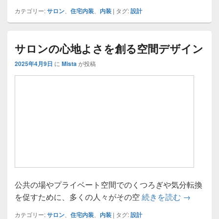
カテゴリー:
サロン
、
住宅内装
、
内装
|
タグ:
設計
サロンの心地よさを創る空間デザイン
2025年4月9日
に
Mista
が投稿
公共の場やプライベート空間でのくつろぎや気分転換
サロンの
を促すために、多くの人々がその空
続きを読む
→
カテゴリー:
サロン
、
住宅内装
、
内装
|
タグ:
設計