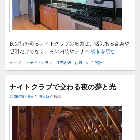
夜の街を彩るナイトクラブの魅力は、活気ある音楽や
ナイトク
照明だけでなく、その内装やデザイ
続きを読む
→
カテゴリー:
ナイトクラブ
、
住宅内装
、
内装
|
タグ:
設計
ナイトクラブで交わる夜の夢と光
2025年5月9日
に
Mista
が投稿