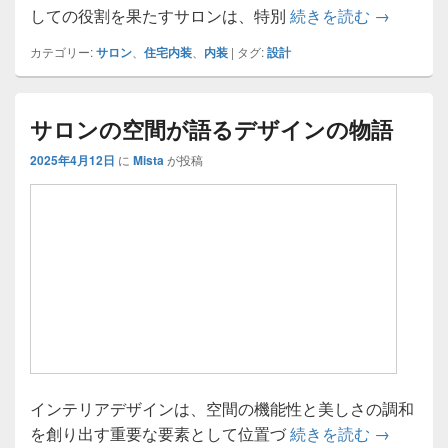
心地よい
しての役割を果たすサロンは、特別
続きを読む
→
カテゴリー:
サロン
、
住宅内装
、
内装
|
タグ:
設計
サロンの空間が語るデザインの物語
2025年4月12日
に
Mista
が投稿
インテリアデザインは、空間の機能性と美しさの調和
サロンの
を創り出す重要な要素として位置づ
続きを読む
→