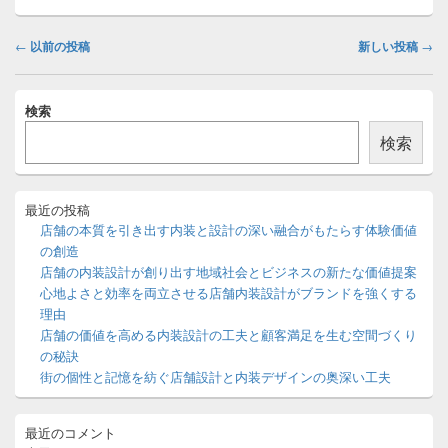
投
←
以前の投稿
新しい投稿
→
稿
ナ
メ
ビ
検索
イ
ゲ
ン
検索
ー
サ
イ
シ
ド
ョ
バ
最近の投稿
ン
ー
店舗の本質を引き出す内装と設計の深い融合がもたらす体験価値
ウ
の創造
ィ
店舗の内装設計が創り出す地域社会とビジネスの新たな価値提案
ジ
心地よさと効率を両立させる店舗内装設計がブランドを強くする
ェ
ッ
理由
ト
店舗の価値を高める内装設計の工夫と顧客満足を生む空間づくり
エ
の秘訣
リ
街の個性と記憶を紡ぐ店舗設計と内装デザインの奥深い工夫
ア
最近のコメント